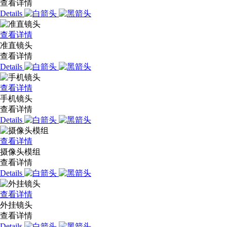
查看详情
Details
查看详情
准直镜头
查看详情
Details
查看详情
手机镜头
查看详情
Details
查看详情
摄像头模组
查看详情
Details
查看详情
外挂镜头
查看详情
Details