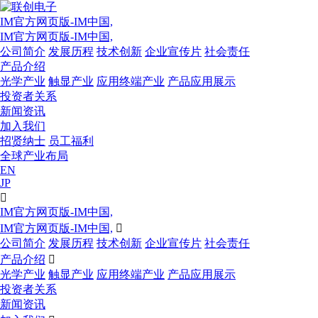
IM官方网页版-IM中国,
IM官方网页版-IM中国,
公司简介
发展历程
技术创新
企业宣传片
社会责任
产品介绍
光学产业
触显产业
应用终端产业
产品应用展示
投资者关系
新闻资讯
加入我们
招贤纳士
员工福利
全球产业布局
EN
JP

IM官方网页版-IM中国,
IM官方网页版-IM中国,

公司简介
发展历程
技术创新
企业宣传片
社会责任
产品介绍

光学产业
触显产业
应用终端产业
产品应用展示
投资者关系
新闻资讯