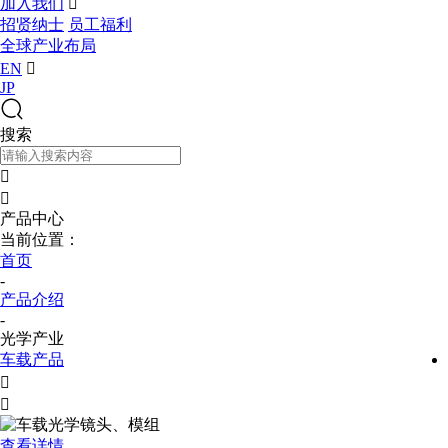
加入我们

招贤纳士
员工福利
全球产业布局
EN

JP
搜索


产品中心
当前位置：
首页
-
产品介绍
-
光学产业
车载产品


查看详情